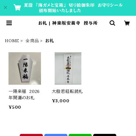
夏詣 『海ガメと宝箱』 切り絵御朱印 お守りシール
頒布開始いたしました
お札 | 神楽坂安養寺 授与所
HOME
全商品
お札
一陽来福 2026
大般若経転読札
年開運のお札
¥3,000
¥500