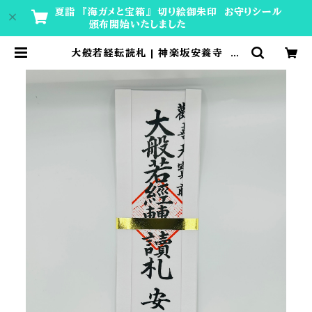
夏詣 『海ガメと宝箱』 切り絵御朱印 お守りシール
頒布開始いたしました
大般若経転読札 | 神楽坂安養寺 授
与所