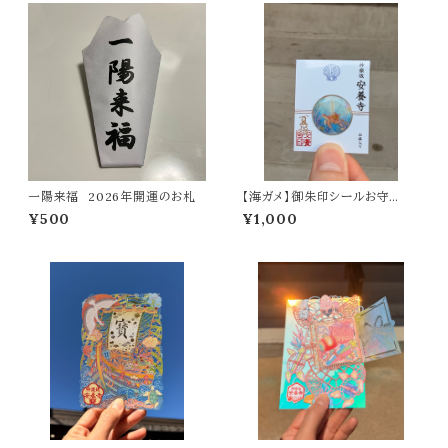
一陽来福 2026年開運のお札
【海ガメ】御朱印シールお守
り 〜水晶入り〜
¥500
¥1,000