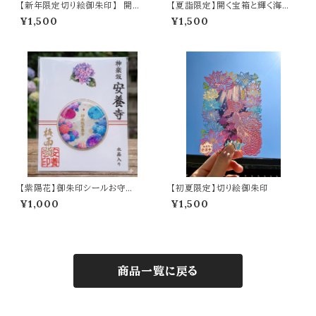
【新年限定切り絵御朱印】 開運
【夏詣限定】開く宝箱と輝く海亀
寶舟（A6サイズ）
の切り絵御朱印 ～光るオーロラ
¥1,500
¥1,500
フィルム仕様～
【紫陽花】御朱印シールお守
【初夏限定】切り絵御朱印
り 〜水晶入り〜
¥1,000
¥1,500
商品一覧に戻る