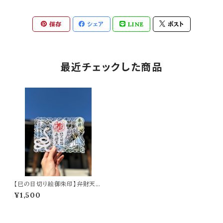
保存
シェア
LINE
ポスト
最近チェックした商品
【巳の日切り絵御朱印】弁財天
（A5サイズ）
¥1,500