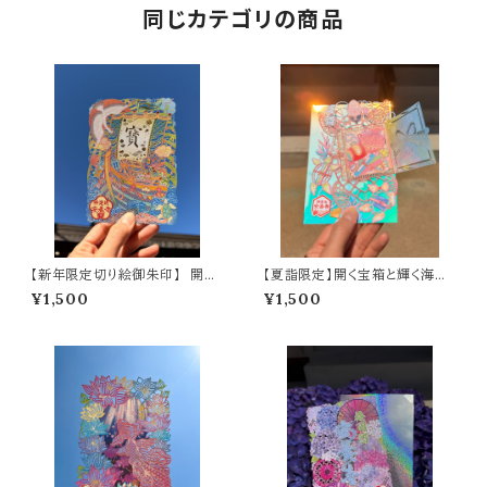
同じカテゴリの商品
【新年限定切り絵御朱印】 開運
【夏詣限定】開く宝箱と輝く海亀
寶舟（A6サイズ）
の切り絵御朱印 ～光るオーロラ
¥1,500
¥1,500
フィルム仕様～