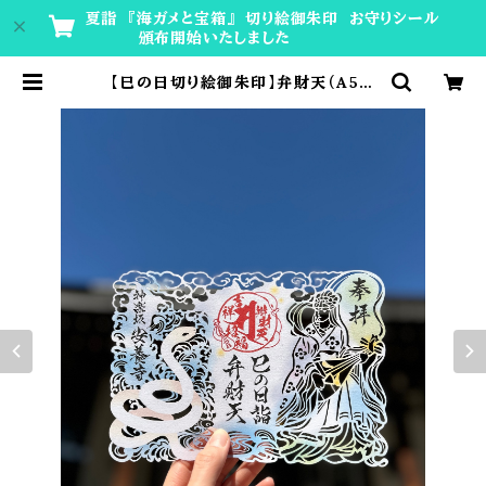
夏詣 『海ガメと宝箱』 切り絵御朱印 お守りシール
頒布開始いたしました
【巳の日切り絵御朱印】弁財天（A5サ
イズ） | 神楽坂安養寺 授与所