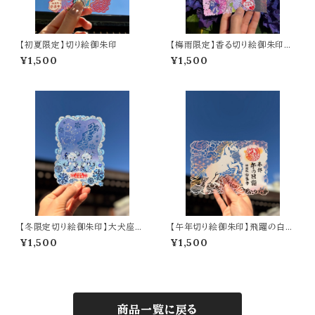
【初夏限定】切り絵御朱印
【梅雨限定】香る切り絵御朱印
虹雨のしずく 〜紫陽花と番傘の
¥1,500
¥1,500
オーロラ御朱印〜 (A6サイズ)
【冬限定切り絵御朱印】大犬座-
【午年切り絵御朱印】飛躍の白馬
Sirius-（A6サイズ）
（A5サイズ）
¥1,500
¥1,500
商品一覧に戻る