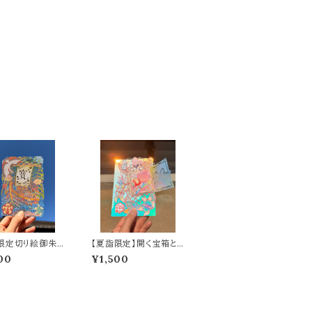
限定切り絵御朱
【夏詣限定】開く宝箱と
開運寶舟（A6サイ
輝く海亀の切り絵御朱
00
¥1,500
印 ～光るオーロラフィル
ム仕様～