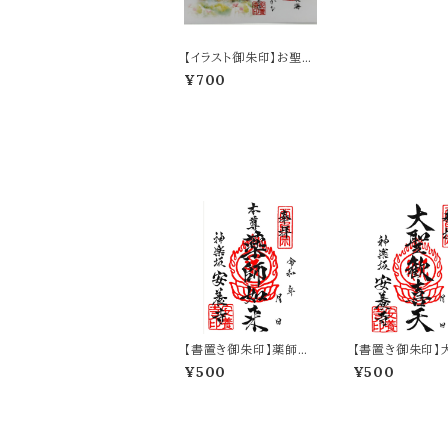
【イラスト御朱印】お聖天
様
¥700
【書置き御朱印】薬師如
【書置き御朱印】
来
喜天
¥500
¥500