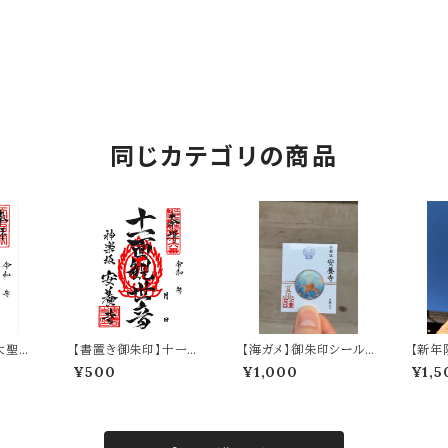
同じカテゴリの商品
大聖歓
【書置き御朱印】十一面
【海ガメ】御朱印シール
【新年
観世音
お守り 〜水晶入り〜
印】 
¥500
¥1,000
¥1,5
ズ）