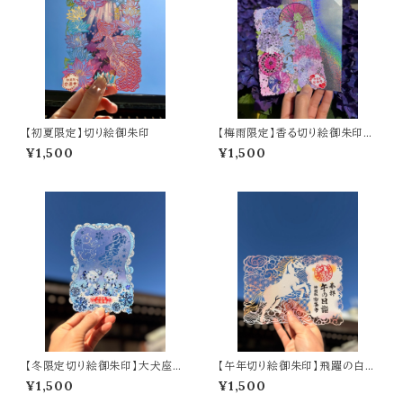
【初夏限定】切り絵御朱印
【梅雨限定】香る切り絵御朱印
虹雨のしずく 〜紫陽花と番傘の
¥1,500
¥1,500
オーロラ御朱印〜 (A6サイズ)
【冬限定切り絵御朱印】大犬座-
【午年切り絵御朱印】飛躍の白馬
Sirius-（A6サイズ）
（A5サイズ）
¥1,500
¥1,500