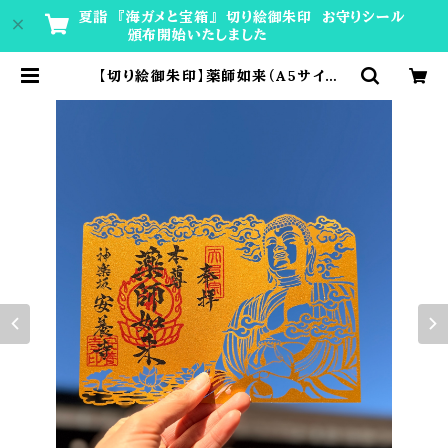
夏詣 『海ガメと宝箱』 切り絵御朱印 お守りシール
頒布開始いたしました
【切り絵御朱印】薬師如来（A5サイズ）
| 神楽坂安養寺 授与所