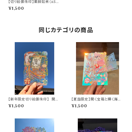
【切り絵御朱印】薬師如来（A5サ
イズ）
¥1,500
同じカテゴリの商品
【新年限定切り絵御朱印】 開運
【夏詣限定】開く宝箱と輝く海亀
寶舟（A6サイズ）
の切り絵御朱印 ～光るオーロラ
¥1,500
¥1,500
フィルム仕様～