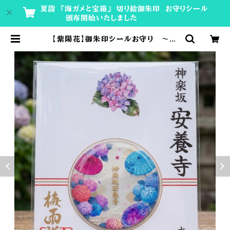
夏詣 『海ガメと宝箱』 切り絵御朱印 お守りシール
頒布開始いたしました
【紫陽花】御朱印シールお守り 〜水
晶入り〜 | 神楽坂安養寺 授与所