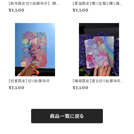
【新年限定切り絵御朱印】 開運
【夏詣限定】開く宝箱と輝く海亀
寶舟（A6サイズ）
の切り絵御朱印 ～光るオーロラ
¥1,500
¥1,500
フィルム仕様～
【初夏限定】切り絵御朱印
【梅雨限定】香る切り絵御朱印
虹雨のしずく 〜紫陽花と番傘の
¥1,500
¥1,500
オーロラ御朱印〜 (A6サイズ)
商品一覧に戻る