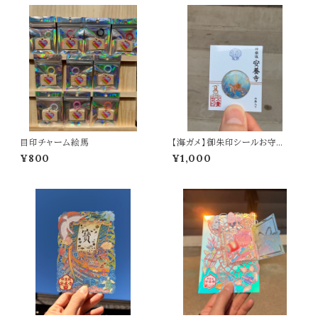
目印チャーム絵馬
【海ガメ】御朱印シールお守
り 〜水晶入り〜
¥800
¥1,000