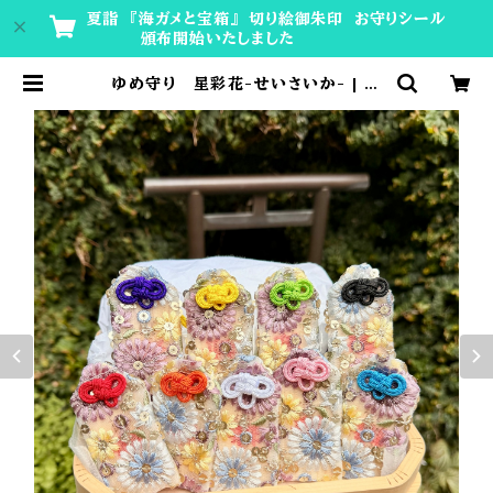
夏詣 『海ガメと宝箱』 切り絵御朱印 お守りシール
頒布開始いたしました
ゆめ守り 星彩花-せいさいか- | 神
楽坂安養寺 授与所