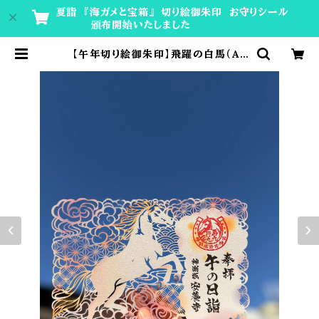
夏詣 『海ガメと宝箱』 切り絵御朱印 お守りシール
頒布開始いたしました
【午年切り絵御朱印】飛躍の白馬（A5
サイズ） | 神楽坂安養寺 授与所