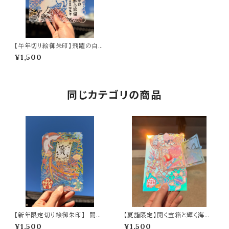
【午年切り絵御朱印】飛躍の白馬
（A5サイズ）
¥1,500
同じカテゴリの商品
【新年限定切り絵御朱印】 開運
【夏詣限定】開く宝箱と輝く海亀
寶舟（A6サイズ）
の切り絵御朱印 ～光るオーロラ
¥1,500
¥1,500