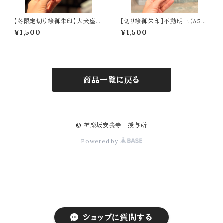
【冬限定切り絵御朱印】大犬座-
【切り絵御朱印】不動明王（A5サ
Sirius-（A6サイズ）
イズ）
¥1,500
¥1,500
商品一覧に戻る
© 神楽坂安養寺 授与所
Powered by
ショップに質問する