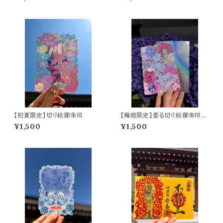
フィルム仕様～
【初夏限定】切り絵御朱印
【梅雨限定】香る切り絵御朱印
虹雨のしずく 〜紫陽花と番傘の
¥1,500
¥1,500
オーロラ御朱印〜 (A6サイズ)