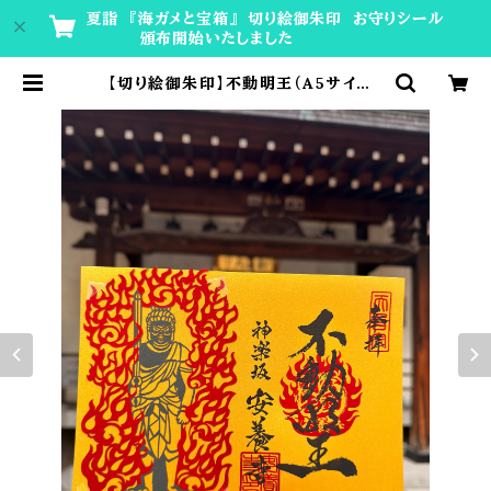
夏詣 『海ガメと宝箱』 切り絵御朱印 お守りシール
頒布開始いたしました
【切り絵御朱印】不動明王（A5サイズ）
| 神楽坂安養寺 授与所