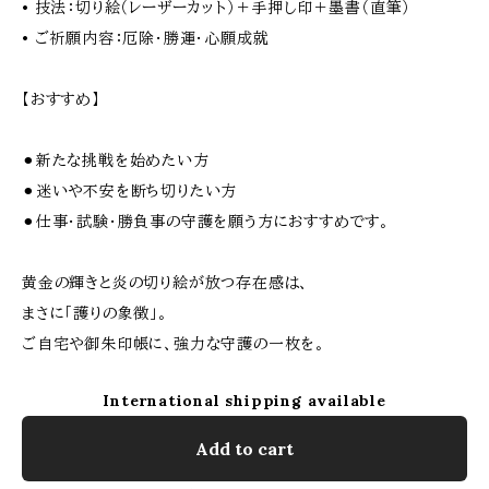
• 技法：切り絵（レーザーカット）＋手押し印＋墨書（直筆）
• ご祈願内容：厄除・勝運・心願成就
【おすすめ】
⚫︎新たな挑戦を始めたい方
⚫︎迷いや不安を断ち切りたい方
⚫︎仕事・試験・勝負事の守護を願う方におすすめです。
黄金の輝きと炎の切り絵が放つ存在感は、
まさに「護りの象徴」。
ご自宅や御朱印帳に、強力な守護の一枚を。
International shipping available
Add to cart