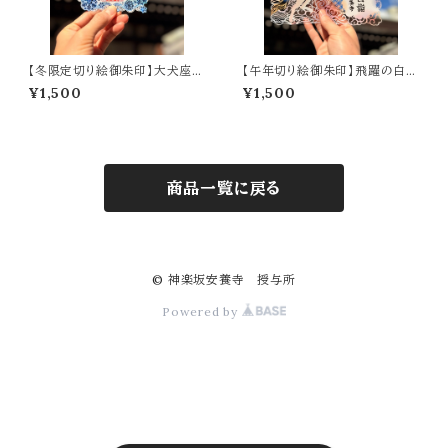
【冬限定切り絵御朱印】大犬座-
【午年切り絵御朱印】飛躍の白馬
Sirius-（A6サイズ）
（A5サイズ）
¥1,500
¥1,500
商品一覧に戻る
© 神楽坂安養寺 授与所
Powered by