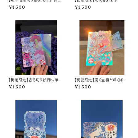
【新年限定切り絵御朱印】 開運
【初夏限定】切り絵御朱印
寶舟（A6サイズ）
¥1,500
¥1,500
【梅雨限定】香る切り絵御朱印
【夏詣限定】開く宝箱と輝く海亀
虹雨のしずく 〜紫陽花と番傘の
の切り絵御朱印 ～光るオーロラ
¥1,500
¥1,500
オーロラ御朱印〜 (A6サイズ)
フィルム仕様～