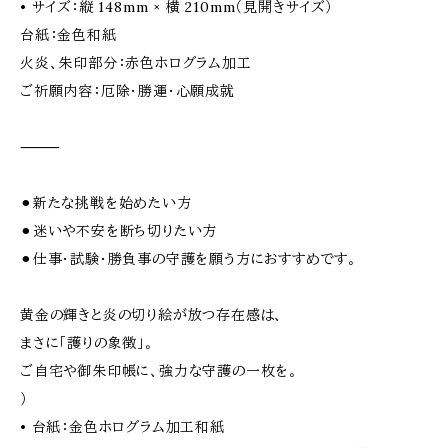
• サイズ：縦 148mm × 横 210mm（見開きサイズ）
台紙：金色和紙
火炎、朱印部分：赤色ホログラム加工
ご祈願内容：厄除・勝運・心願成就
⸻
⚫︎新たな挑戦を始めたい方
⚫︎迷いや不安を断ち切りたい方
⚫︎仕事・試験・勝負事の守護を願う方におすすめです。
黄金の輝きと炎の切り絵が放つ存在感は、
まさに「護りの象徴」。
ご自宅や御朱印帳に、強力な守護の一枚を。
）
• 台紙：金色ホログラム加工和紙