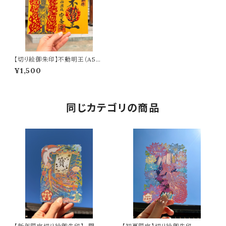
【切り絵御朱印】不動明王（A5サ
イズ）
¥1,500
同じカテゴリの商品