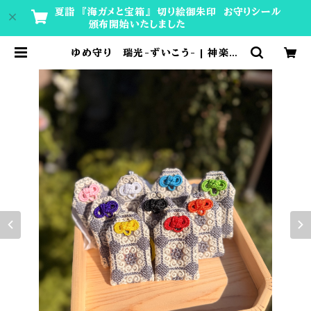
夏詣 『海ガメと宝箱』 切り絵御朱印 お守りシール
頒布開始いたしました
ゆめ守り 瑞光-ずいこう- | 神楽坂
安養寺 授与所